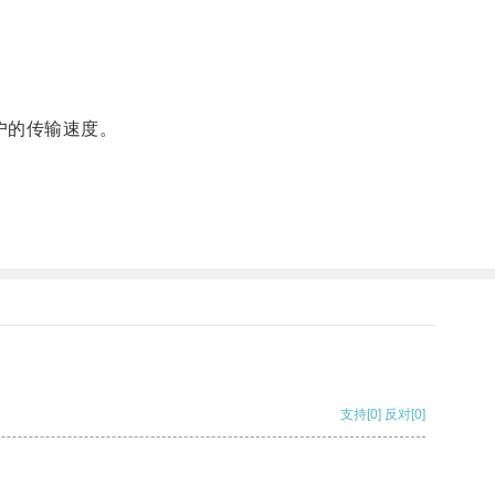
。
户的传输速度。
支持
[0]
反对
[0]