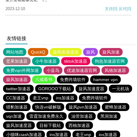
2023-12-10
支持
[0]
反对
[0]
友情链接
网站地图
QuickQ
旋风加速度器
旋风
旋风加速
坚果加速器
小牛加速器
tiktok加速器
狗急加速器官网
免费vqn外网加速
小蓝鸟
优途加速器官网
风驰加速器
旋风加速器
八戒看书
免费跨墙软件
hammer vpn
twitter加速器
GOROOO下载站
旋风加速度器
一元机场
CC加速器
老王vnp
ins加速器
免费跨墙软件
猎豹加速器
快连vn破解版
旋风pvn加速器
蜜蜂加速器
vqn加速
雷霆加速免费永久
油管加速器
黑洞加速
旋风加速度器
目标下载站
西柚加速器
小猫咪ciash加速器
ins加速器
老王vnp
ios加速器