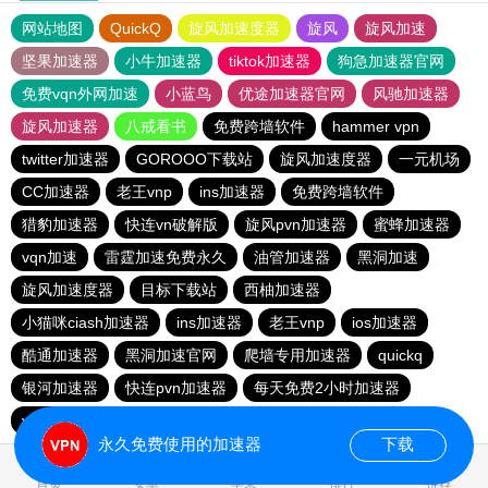
网站地图
QuickQ
旋风加速度器
旋风
旋风加速
坚果加速器
小牛加速器
tiktok加速器
狗急加速器官网
免费vqn外网加速
小蓝鸟
优途加速器官网
风驰加速器
旋风加速器
八戒看书
免费跨墙软件
hammer vpn
twitter加速器
GOROOO下载站
旋风加速度器
一元机场
CC加速器
老王vnp
ins加速器
免费跨墙软件
猎豹加速器
快连vn破解版
旋风pvn加速器
蜜蜂加速器
vqn加速
雷霆加速免费永久
油管加速器
黑洞加速
旋风加速度器
目标下载站
西柚加速器
小猫咪ciash加速器
ins加速器
老王vnp
ios加速器
酷通加速器
黑洞加速官网
爬墙专用加速器
quickq
银河加速器
快连pvn加速器
每天免费2小时加速器
vp免费加速
油管加速器
永久免费使用的加速器
下载
0.203313s
首页
安卓
苹果
排行
推荐