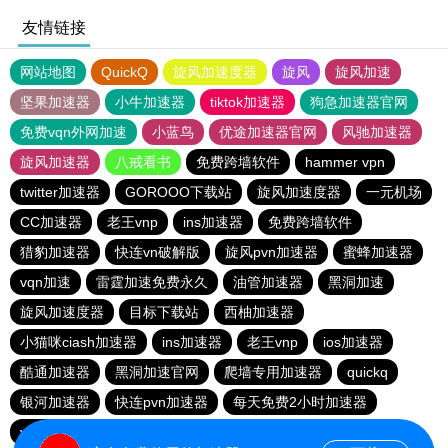
友情链接
网站地图
QuickQ
旋风加速度器
旋风
旋风加速
坚果加速器
小牛加速器
tiktok加速器
狗急加速器官网
免费vqn外网加速
小蓝鸟
优途加速器官网
风驰加速器
旋风加速器
八戒看书
免费跨墙软件
hammer vpn
twitter加速器
GOROOO下载站
旋风加速度器
一元机场
CC加速器
老王vnp
ins加速器
免费跨墙软件
猎豹加速器
快连vn破解版
旋风pvn加速器
蜜蜂加速器
vqn加速
雷霆加速免费永久
油管加速器
黑洞加速
旋风加速度器
目标下载站
西柚加速器
小猫咪ciash加速器
ins加速器
老王vnp
ios加速器
酷通加速器
黑洞加速官网
爬墙专用加速器
quickq
银河加速器
快连pvn加速器
每天免费2小时加速器
vp免费加速
油管加速器