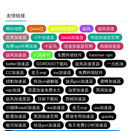
友情链接
网站地图
QuickQ
旋风加速度器
旋风
旋风加速
坚果加速器
小牛加速器
tiktok加速器
狗急加速器官网
免费vqn外网加速
小蓝鸟
优途加速器官网
风驰加速器
旋风加速器
八戒看书
免费跨墙软件
hammer vpn
twitter加速器
GOROOO下载站
旋风加速度器
一元机场
CC加速器
老王vnp
ins加速器
免费跨墙软件
猎豹加速器
快连vn破解版
旋风pvn加速器
蜜蜂加速器
vqn加速
雷霆加速免费永久
油管加速器
黑洞加速
旋风加速度器
目标下载站
西柚加速器
小猫咪ciash加速器
ins加速器
老王vnp
ios加速器
酷通加速器
黑洞加速官网
爬墙专用加速器
quickq
银河加速器
快连pvn加速器
每天免费2小时加速器