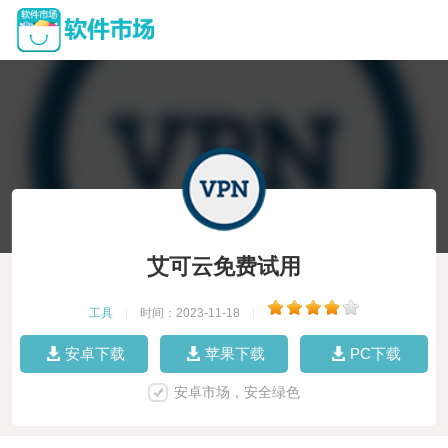
艾可云免费试用
工具
|
时间：2023-11-18
|
安卓下载
苹果下载
PC下载
安卓市场，安全绿色