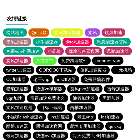
友情链接
网站地图
QuickQ
旋风加速度器
旋风
旋风加速
坚果加速器
小牛加速器
tiktok加速器
狗急加速器官网
免费vqn外网加速
小蓝鸟
优途加速器官网
风驰加速器
旋风加速器
八戒看书
免费跨墙软件
hammer vpn
twitter加速器
GOROOO下载站
旋风加速度器
一元机场
CC加速器
老王vnp
ins加速器
免费跨墙软件
猎豹加速器
快连vn破解版
旋风pvn加速器
蜜蜂加速器
vqn加速
雷霆加速免费永久
油管加速器
黑洞加速
旋风加速度器
目标下载站
西柚加速器
小猫咪ciash加速器
ins加速器
老王vnp
ios加速器
酷通加速器
黑洞加速官网
爬墙专用加速器
quickq
银河加速器
快连pvn加速器
每天免费2小时加速器