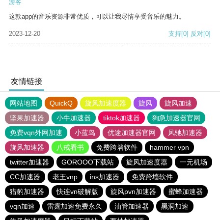
游客
这款app的音乐资源非常优质，可以让我尽情享受音乐的魅力。
2023-12-20
支持
[0]
反对
[0]
友情链接
网站地图
QuickQ
旋风加速度器
旋风
旋风加速
坚果加速器
小牛加速器
tiktok加速器
狗急加速器官网
免费vqn外网加速
小蓝鸟
优途加速器官网
风驰加速器
旋风加速器
八戒看书
免费跨墙软件
hammer vpn
twitter加速器
GOROOO下载站
旋风加速度器
一元机场
CC加速器
老王vnp
ins加速器
免费跨墙软件
猎豹加速器
快连vn破解版
旋风pvn加速器
蜜蜂加速器
vqn加速
雷霆加速免费永久
油管加速器
黑洞加速