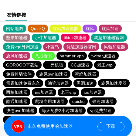
友情链接
网站地图
QuickQ
旋风加速度器
旋风
旋风加速
坚果加速器
小牛加速器
tiktok加速器
狗急加速器官网
免费vqn外网加速
小蓝鸟
优途加速器官网
风驰加速器
旋风加速器
八戒看书
hammer vpn
twitter加速器
GOROOO下载站
一元机场
CC加速器
老王vnp
免费跨墙软件
旋风pvn加速器
蜜蜂加速器
雷霆加速免费永久
油管加速器
黑洞加速
旋风加速度器
西柚加速器
ins加速器
老王vnp
ios加速器
酷通加速器
爬墙专用加速器
quickq
银河加速器
快连pvn加速器
每天免费2小时加速器
vp免费加速
油管加速器
永久免费使用的加速器
下载