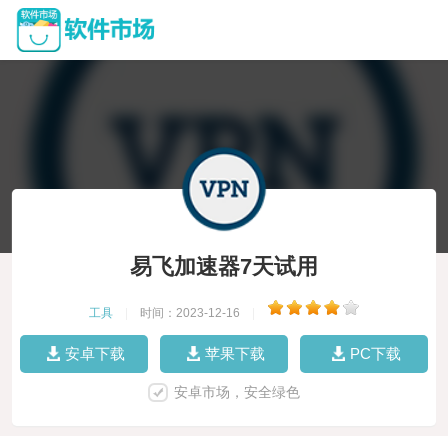
易飞加速器7天试用
工具
|
时间：2023-12-16
|
安卓下载
苹果下载
PC下载
安卓市场，安全绿色