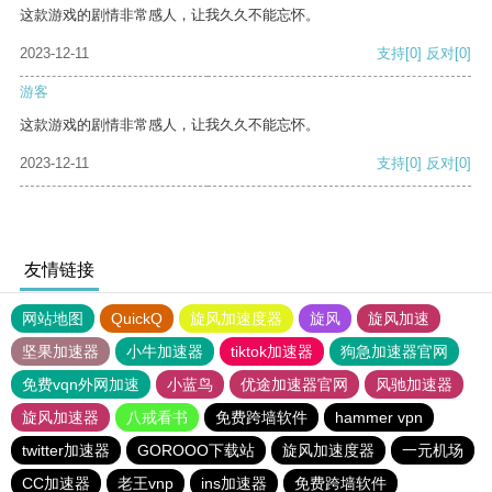
这款游戏的剧情非常感人，让我久久不能忘怀。
2023-12-11
支持
[0]
反对
[0]
游客
这款游戏的剧情非常感人，让我久久不能忘怀。
2023-12-11
支持
[0]
反对
[0]
友情链接
网站地图
QuickQ
旋风加速度器
旋风
旋风加速
坚果加速器
小牛加速器
tiktok加速器
狗急加速器官网
免费vqn外网加速
小蓝鸟
优途加速器官网
风驰加速器
旋风加速器
八戒看书
免费跨墙软件
hammer vpn
twitter加速器
GOROOO下载站
旋风加速度器
一元机场
CC加速器
老王vnp
ins加速器
免费跨墙软件