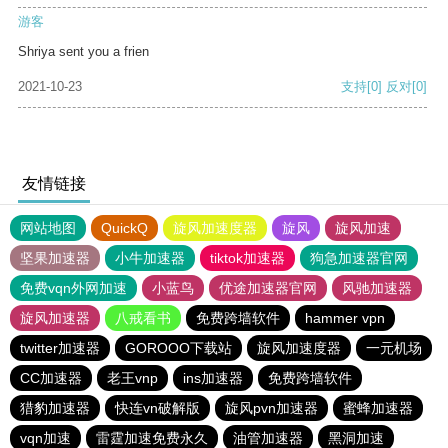
游客
Shriya sent you a frien
2021-10-23
支持
[0]
反对
[0]
友情链接
网站地图
QuickQ
旋风加速度器
旋风
旋风加速
坚果加速器
小牛加速器
tiktok加速器
狗急加速器官网
免费vqn外网加速
小蓝鸟
优途加速器官网
风驰加速器
旋风加速器
八戒看书
免费跨墙软件
hammer vpn
twitter加速器
GOROOO下载站
旋风加速度器
一元机场
CC加速器
老王vnp
ins加速器
免费跨墙软件
猎豹加速器
快连vn破解版
旋风pvn加速器
蜜蜂加速器
vqn加速
雷霆加速免费永久
油管加速器
黑洞加速