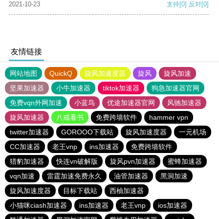
2021-10-23
支持
[0]
反对
[0]
友情链接
网站地图
QuickQ
旋风加速度器
旋风
旋风加速
坚果加速器
小牛加速器
tiktok加速器
狗急加速器官网
免费vqn外网加速
小蓝鸟
优途加速器官网
风驰加速器
旋风加速器
八戒看书
免费跨墙软件
hammer vpn
twitter加速器
GOROOO下载站
旋风加速度器
一元机场
CC加速器
老王vnp
ins加速器
免费跨墙软件
猎豹加速器
快连vn破解版
旋风pvn加速器
蜜蜂加速器
vqn加速
雷霆加速免费永久
油管加速器
黑洞加速
旋风加速度器
目标下载站
西柚加速器
小猫咪ciash加速器
ins加速器
老王vnp
ios加速器