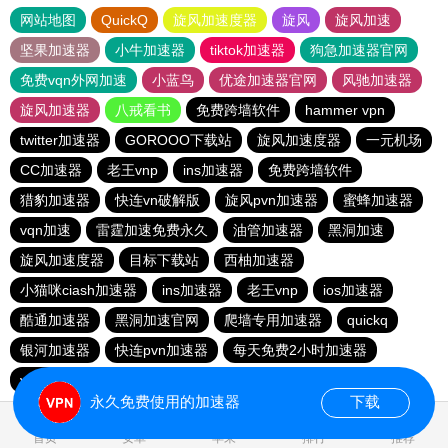
网站地图
QuickQ
旋风加速度器
旋风
旋风加速
坚果加速器
小牛加速器
tiktok加速器
狗急加速器官网
免费vqn外网加速
小蓝鸟
优途加速器官网
风驰加速器
旋风加速器
八戒看书
免费跨墙软件
hammer vpn
twitter加速器
GOROOO下载站
旋风加速度器
一元机场
CC加速器
老王vnp
ins加速器
免费跨墙软件
猎豹加速器
快连vn破解版
旋风pvn加速器
蜜蜂加速器
vqn加速
雷霆加速免费永久
油管加速器
黑洞加速
旋风加速度器
目标下载站
西柚加速器
小猫咪ciash加速器
ins加速器
老王vnp
ios加速器
酷通加速器
黑洞加速官网
爬墙专用加速器
quickq
银河加速器
快连pvn加速器
每天免费2小时加速器
vp免费加速
油管加速器
永久免费使用的加速器
下载
首页
安卓
苹果
排行
推荐