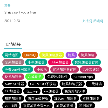
游客
Shriya sent you a frien
2021-10-23
支持
[0]
反对
[0]
友情链接
网站地图
QuickQ
旋风加速度器
旋风
旋风加速
坚果加速器
小牛加速器
tiktok加速器
狗急加速器官网
免费vqn外网加速
小蓝鸟
优途加速器官网
风驰加速器
旋风加速器
八戒看书
免费跨墙软件
hammer vpn
twitter加速器
GOROOO下载站
旋风加速度器
一元机场
CC加速器
老王vnp
ins加速器
免费跨墙软件
猎豹加速器
快连vn破解版
旋风pvn加速器
蜜蜂加速器
vqn加速
雷霆加速免费永久
油管加速器
黑洞加速