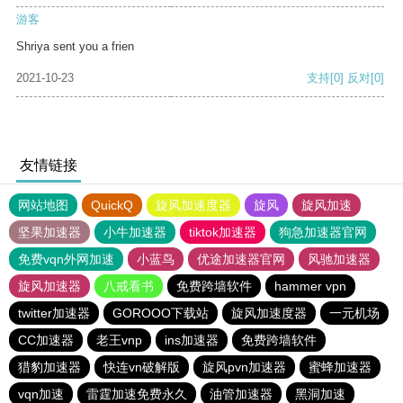
游客
Shriya sent you a frien
2021-10-23
支持
[0]
反对
[0]
友情链接
网站地图
QuickQ
旋风加速度器
旋风
旋风加速
坚果加速器
小牛加速器
tiktok加速器
狗急加速器官网
免费vqn外网加速
小蓝鸟
优途加速器官网
风驰加速器
旋风加速器
八戒看书
免费跨墙软件
hammer vpn
twitter加速器
GOROOO下载站
旋风加速度器
一元机场
CC加速器
老王vnp
ins加速器
免费跨墙软件
猎豹加速器
快连vn破解版
旋风pvn加速器
蜜蜂加速器
vqn加速
雷霆加速免费永久
油管加速器
黑洞加速