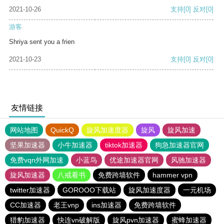
2021-10-26
支持
[0]
反对
[0]
游客
Shriya sent you a frien
2021-10-23
支持
[0]
反对
[0]
友情链接
网站地图
QuickQ
旋风加速度器
旋风
旋风加速
坚果加速器
小牛加速器
tiktok加速器
狗急加速器官网
免费vqn外网加速
小蓝鸟
优途加速器官网
风驰加速器
旋风加速器
八戒看书
免费跨墙软件
hammer vpn
twitter加速器
GOROOO下载站
旋风加速度器
一元机场
CC加速器
老王vnp
ins加速器
免费跨墙软件
猎豹加速器
快连vn破解版
旋风pvn加速器
蜜蜂加速器