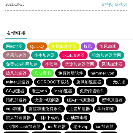
2021-10-23
支持
[0]
反对
[0]
友情链接
网站地图
QuickQ
旋风加速度器
旋风
旋风加速
坚果加速器
小牛加速器
tiktok加速器
狗急加速器官网
免费vqn外网加速
小蓝鸟
优途加速器官网
风驰加速器
旋风加速器
八戒看书
免费跨墙软件
hammer vpn
twitter加速器
GOROOO下载站
旋风加速度器
一元机场
CC加速器
老王vnp
ins加速器
免费跨墙软件
猎豹加速器
快连vn破解版
旋风pvn加速器
蜜蜂加速器
vqn加速
雷霆加速免费永久
油管加速器
黑洞加速
旋风加速度器
目标下载站
西柚加速器
小猫咪ciash加速器
ins加速器
老王vnp
ios加速器