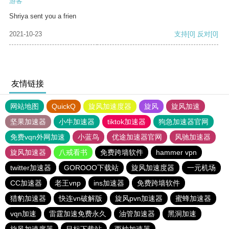
游客
Shriya sent you a frien
2021-10-23
支持
[0]
反对
[0]
友情链接
网站地图
QuickQ
旋风加速度器
旋风
旋风加速
坚果加速器
小牛加速器
tiktok加速器
狗急加速器官网
免费vqn外网加速
小蓝鸟
优途加速器官网
风驰加速器
旋风加速器
八戒看书
免费跨墙软件
hammer vpn
twitter加速器
GOROOO下载站
旋风加速度器
一元机场
CC加速器
老王vnp
ins加速器
免费跨墙软件
猎豹加速器
快连vn破解版
旋风pvn加速器
蜜蜂加速器
vqn加速
雷霆加速免费永久
油管加速器
黑洞加速