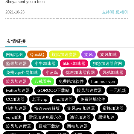
Shriya sent you a frien
2021-10-23
支持
[0]
反对
[0]
友情链接
网站地图
QuickQ
旋风加速度器
旋风
旋风加速
坚果加速器
小牛加速器
tiktok加速器
狗急加速器官网
免费vqn外网加速
小蓝鸟
优途加速器官网
风驰加速器
旋风加速器
八戒看书
免费跨墙软件
hammer vpn
twitter加速器
GOROOO下载站
旋风加速度器
一元机场
CC加速器
老王vnp
ins加速器
免费跨墙软件
猎豹加速器
快连vn破解版
旋风pvn加速器
蜜蜂加速器
vqn加速
雷霆加速免费永久
油管加速器
黑洞加速
旋风加速度器
目标下载站
西柚加速器