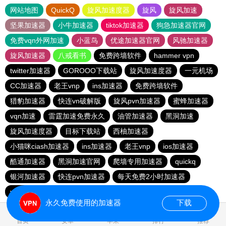
网站地图
QuickQ
旋风加速度器
旋风
旋风加速
坚果加速器
小牛加速器
tiktok加速器
狗急加速器官网
免费vqn外网加速
小蓝鸟
优途加速器官网
风驰加速器
旋风加速器
八戒看书
免费跨墙软件
hammer vpn
twitter加速器
GOROOO下载站
旋风加速度器
一元机场
CC加速器
老王vnp
ins加速器
免费跨墙软件
猎豹加速器
快连vn破解版
旋风pvn加速器
蜜蜂加速器
vqn加速
雷霆加速免费永久
油管加速器
黑洞加速
旋风加速度器
目标下载站
西柚加速器
小猫咪ciash加速器
ins加速器
老王vnp
ios加速器
酷通加速器
黑洞加速官网
爬墙专用加速器
quickq
银河加速器
快连pvn加速器
每天免费2小时加速器
vp免费加速
油管加速器
永久免费使用的加速器
下载
0.146868s
首页
安卓
苹果
排行
推荐