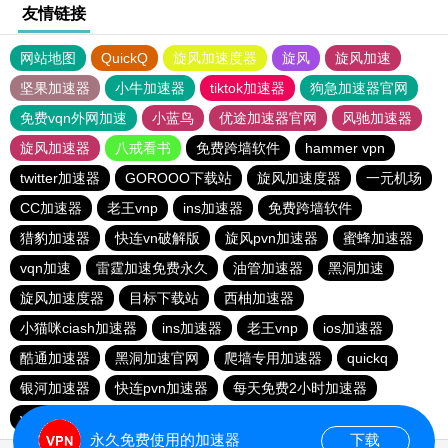
友情链接
网站地图
QuickQ
旋风加速度器
旋风
旋风加速
坚果加速器
小牛加速器
tiktok加速器
狗急加速器官网
免费vqn外网加速
小蓝鸟
优途加速器官网
风驰加速器
旋风加速器
八戒看书
免费跨墙软件
hammer vpn
twitter加速器
GOROOO下载站
旋风加速度器
一元机场
CC加速器
老王vnp
ins加速器
免费跨墙软件
猎豹加速器
快连vn破解版
旋风pvn加速器
蜜蜂加速器
vqn加速
雷霆加速免费永久
油管加速器
黑洞加速
旋风加速度器
目标下载站
西柚加速器
小猫咪ciash加速器
ins加速器
老王vnp
ios加速器
酷通加速器
黑洞加速官网
爬墙专用加速器
quickq
银河加速器
快连pvn加速器
每天免费2小时加速器
vp免费加速
油管加速器
永久免费使用的加速器
下载