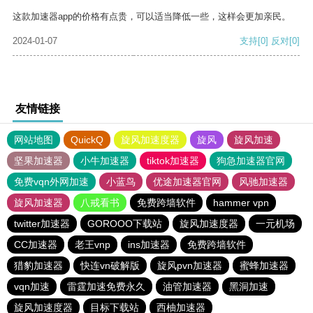
这款加速器app的价格有点贵，可以适当降低一些，这样会更加亲民。
2024-01-07
支持
[0]
反对
[0]
友情链接
网站地图
QuickQ
旋风加速度器
旋风
旋风加速
坚果加速器
小牛加速器
tiktok加速器
狗急加速器官网
免费vqn外网加速
小蓝鸟
优途加速器官网
风驰加速器
旋风加速器
八戒看书
免费跨墙软件
hammer vpn
twitter加速器
GOROOO下载站
旋风加速度器
一元机场
CC加速器
老王vnp
ins加速器
免费跨墙软件
猎豹加速器
快连vn破解版
旋风pvn加速器
蜜蜂加速器
vqn加速
雷霆加速免费永久
油管加速器
黑洞加速
旋风加速度器
目标下载站
西柚加速器