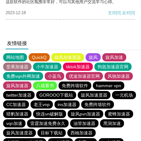
这款软件的社区氛围非常好，可以与其他用户交流学习心得。
2023-12-18
支持
[0]
反对
[0]
友情链接
网站地图
QuickQ
旋风加速度器
旋风
旋风加速
坚果加速器
小牛加速器
tiktok加速器
狗急加速器官网
免费vqn外网加速
小蓝鸟
优途加速器官网
风驰加速器
旋风加速器
八戒看书
免费跨墙软件
hammer vpn
twitter加速器
GOROOO下载站
旋风加速度器
一元机场
CC加速器
老王vnp
ins加速器
免费跨墙软件
猎豹加速器
快连vn破解版
旋风pvn加速器
蜜蜂加速器
vqn加速
雷霆加速免费永久
油管加速器
黑洞加速
旋风加速度器
目标下载站
西柚加速器