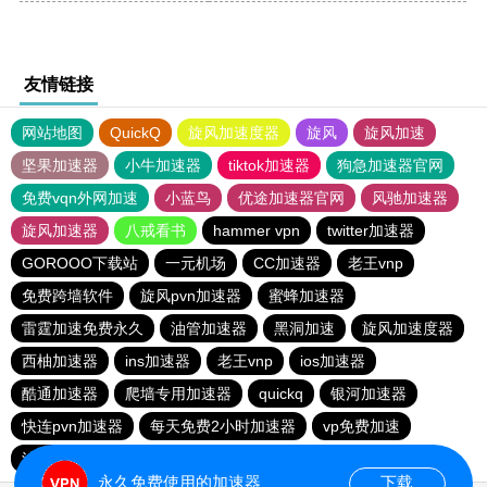
友情链接
网站地图
QuickQ
旋风加速度器
旋风
旋风加速
坚果加速器
小牛加速器
tiktok加速器
狗急加速器官网
免费vqn外网加速
小蓝鸟
优途加速器官网
风驰加速器
旋风加速器
八戒看书
hammer vpn
twitter加速器
GOROOO下载站
一元机场
CC加速器
老王vnp
免费跨墙软件
旋风pvn加速器
蜜蜂加速器
雷霆加速免费永久
油管加速器
黑洞加速
旋风加速度器
西柚加速器
ins加速器
老王vnp
ios加速器
酷通加速器
爬墙专用加速器
quickq
银河加速器
快连pvn加速器
每天免费2小时加速器
vp免费加速
油管加速器
永久免费使用的加速器
下载