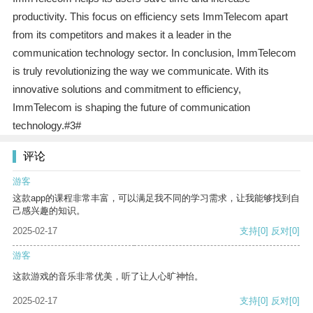
productivity. This focus on efficiency sets ImmTelecom apart
from its competitors and makes it a leader in the
communication technology sector. In conclusion, ImmTelecom
is truly revolutionizing the way we communicate. With its
innovative solutions and commitment to efficiency,
ImmTelecom is shaping the future of communication
technology.#3#
评论
游客
这款app的课程非常丰富，可以满足我不同的学习需求，让我能够找到自
己感兴趣的知识。
2025-02-17
支持
[0]
反对
[0]
游客
这款游戏的音乐非常优美，听了让人心旷神怡。
2025-02-17
支持
[0]
反对
[0]