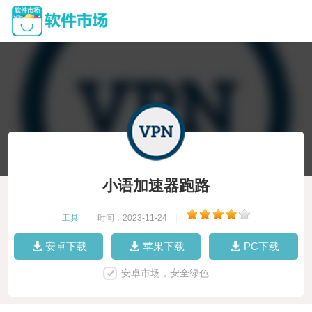
小语加速器跑路
工具
|
时间：2023-11-24
|
安卓下载
苹果下载
PC下载
安卓市场，安全绿色