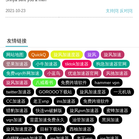
2021-10-23
支持
[0]
反对
[0]
友情链接
网站地图
QuickQ
旋风加速度器
旋风
旋风加速
坚果加速器
小牛加速器
tiktok加速器
狗急加速器官网
免费vqn外网加速
小蓝鸟
优途加速器官网
风驰加速器
旋风加速器
八戒看书
免费跨墙软件
hammer vpn
twitter加速器
GOROOO下载站
旋风加速度器
一元机场
CC加速器
老王vnp
ins加速器
免费跨墙软件
猎豹加速器
快连vn破解版
旋风pvn加速器
蜜蜂加速器
vqn加速
雷霆加速免费永久
油管加速器
黑洞加速
旋风加速度器
目标下载站
西柚加速器
小猫咪ciash加速器
ins加速器
老王vnp
ios加速器