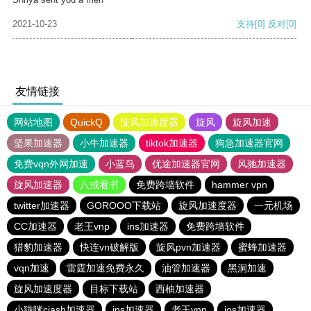
2021-10-23
支持
[0]
反对
[0]
友情链接
网站地图
QuickQ
旋风加速度器
旋风
旋风加速
坚果加速器
小牛加速器
tiktok加速器
狗急加速器官网
免费vqn外网加速
小蓝鸟
优途加速器官网
风驰加速器
旋风加速器
八戒看书
免费跨墙软件
hammer vpn
twitter加速器
GOROOO下载站
旋风加速度器
一元机场
CC加速器
老王vnp
ins加速器
免费跨墙软件
猎豹加速器
快连vn破解版
旋风pvn加速器
蜜蜂加速器
vqn加速
雷霆加速免费永久
油管加速器
黑洞加速
旋风加速度器
目标下载站
西柚加速器
小猫咪ciash加速器
ins加速器
老王vnp
ios加速器