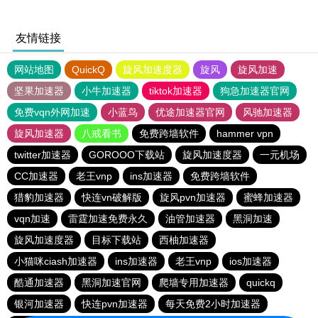
友情链接
网站地图
QuickQ
旋风加速度器
旋风
旋风加速
坚果加速器
小牛加速器
tiktok加速器
狗急加速器官网
免费vqn外网加速
小蓝鸟
优途加速器官网
风驰加速器
旋风加速器
八戒看书
免费跨墙软件
hammer vpn
twitter加速器
GOROOO下载站
旋风加速度器
一元机场
CC加速器
老王vnp
ins加速器
免费跨墙软件
猎豹加速器
快连vn破解版
旋风pvn加速器
蜜蜂加速器
vqn加速
雷霆加速免费永久
油管加速器
黑洞加速
旋风加速度器
目标下载站
西柚加速器
小猫咪ciash加速器
ins加速器
老王vnp
ios加速器
酷通加速器
黑洞加速官网
爬墙专用加速器
quickq
银河加速器
快连pvn加速器
每天免费2小时加速器