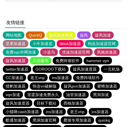
友情链接
网站地图
QuickQ
旋风加速度器
旋风
旋风加速
坚果加速器
小牛加速器
tiktok加速器
狗急加速器官网
免费vqn外网加速
小蓝鸟
优途加速器官网
风驰加速器
旋风加速器
八戒看书
免费跨墙软件
hammer vpn
twitter加速器
GOROOO下载站
旋风加速度器
一元机场
CC加速器
老王vnp
ins加速器
免费跨墙软件
猎豹加速器
快连vn破解版
旋风pvn加速器
蜜蜂加速器
vqn加速
雷霆加速免费永久
油管加速器
黑洞加速
旋风加速度器
目标下载站
西柚加速器
小猫咪ciash加速器
ins加速器
老王vnp
ios加速器
酷通加速器
黑洞加速官网
爬墙专用加速器
quickq