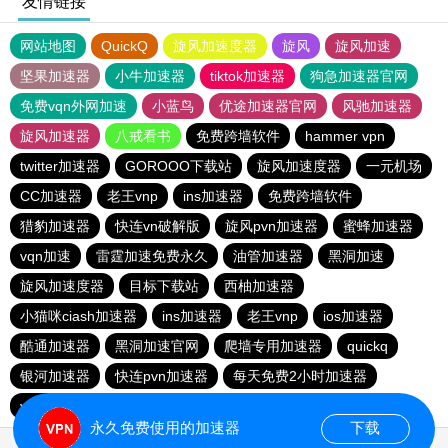
友情链接
网站地图
QuickQ
旋风加速度器
旋风
旋风加速
坚果加速器
小牛加速器
tiktok加速器
狗急加速器官网
免费vqn外网加速
小蓝鸟
优途加速器官网
风驰加速器
旋风加速器
八戒看书
免费跨墙软件
hammer vpn
twitter加速器
GOROOO下载站
旋风加速度器
一元机场
CC加速器
老王vnp
ins加速器
免费跨墙软件
猎豹加速器
快连vn破解版
旋风pvn加速器
蜜蜂加速器
vqn加速
雷霆加速免费永久
油管加速器
黑洞加速
旋风加速度器
目标下载站
西柚加速器
小猫咪ciash加速器
ins加速器
老王vnp
ios加速器
酷通加速器
黑洞加速官网
爬墙专用加速器
quickq
银河加速器
快连pvn加速器
每天免费2小时加速器
vp免费加速
油管加速器
永久免费使用的加速器
下载